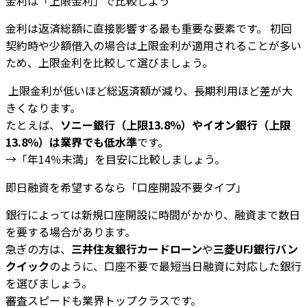
金利は「上限金利」で比較しよう
金利は返済総額に直接影響する最も重要な要素です。 初回
契約時や少額借入の場合は上限金利が適用されることが多い
ため、上限金利を比較して選びましょう。
上限金利が低いほど総返済額が減り、長期利用ほど差が大
きくなります。
たとえば、
ソニー銀行（上限13.8％）やイオン銀行（上限
13.8％）は業界でも低水準
です。
→「年14％未満」を目安に比較しましょう。
即日融資を希望するなら「口座開設不要タイプ」
銀行によっては新規口座開設に時間がかかり、融資まで数日
を要する場合があります。
急ぎの方は、
三井住友銀行カードローン
や
三菱UFJ銀行バン
クイック
のように、口座不要で最短当日融資に対応した銀行
を選びましょう。
審査スピードも業界トップクラスです。