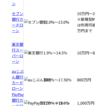
ン
セブン
10万円〜300万
銀行カ
※新規契約者の
12.0%～15.0%
ードロ
は利用可能金額5
ーン
万円まで
楽天銀
行スー
1.9％～14.5％
10万円〜800万
パーロ
ーン
auじぶ
ん銀行
1.48％～17.50％
800万円
カード
ローン
PayPay
銀行カ
1.59％～18.0％
1,000万円
ードロ