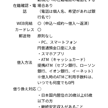
在籍確認・電
場合あり
話
（電話は個人名、希望があれば銀
行名で）
WEB完結
◎（申込～成約～借入～返済）
カードレス
〇
郵送物
原則なし
・PC、スマートフォン
円普通預金口座に入金
・スマホアプリ
・ATM（キャッシュカード）
借入方法
提携ATM（セブン銀行、ローソン
銀行、イオン銀行、イーネット）
※借入時のATMご利用手数料は、
いつでも何度でも0円
借り換え対応
◯
・日本国内居住の20歳以上65歳
以下の方
・継続安定収入があること