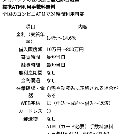
提携ATM利用手数料無料
全国のコンビニATMで24時間利用可能
項目
内容
金利（実質年
1.4％～14.6％
率）
借入限度額
10万円～800万円
審査時間
最短当日
融資時間
最短当日
無利息期間
なし
金利優遇
なし
在籍確認・電
自宅や勤務先に連絡される場合が
話
ある
WEB完結
◎（申込～成約～借入～返済）
カードレス
〇
郵送物
なし
ATM（カード必要）手数料無料
・三菱UFJATM 6:00～23:50