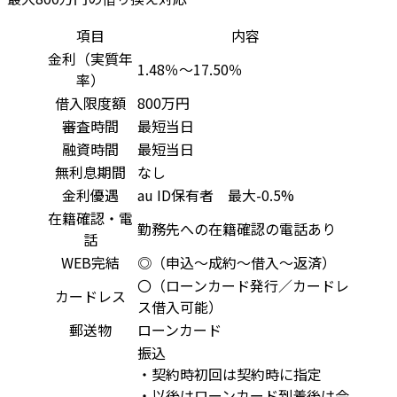
項目
内容
金利（実質年
1.48％～17.50％
率）
借入限度額
800万円
審査時間
最短当日
融資時間
最短当日
無利息期間
なし
金利優遇
au ID保有者 最大-0.5%
在籍確認・電
勤務先への在籍確認の電話あり
話
WEB完結
◎（申込～成約～借入～返済）
〇（ローンカード発行／カードレ
カードレス
ス借入可能）
郵送物
ローンカード
振込
・契約時初回は契約時に指定
・以後はローンカード到着後は会