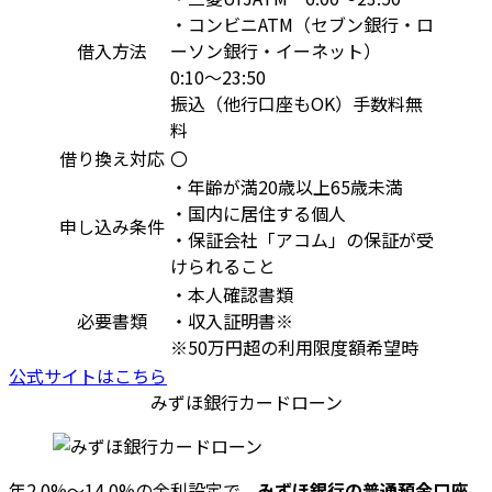
・コンビニATM（セブン銀行・ロ
借入方法
ーソン銀行・イーネット）
0:10～23:50
振込（他行口座もOK）手数料無
料
借り換え対応
〇
・年齢が満20歳以上65歳未満
・国内に居住する個人
申し込み条件
・保証会社「アコム」の保証が受
けられること
・本人確認書類
必要書類
・収入証明書※
※50万円超の利用限度額希望時
公式サイトはこちら
みずほ銀行カードローン
年2.0%～14.0%の金利設定で、
みずほ銀行の普通預金口座