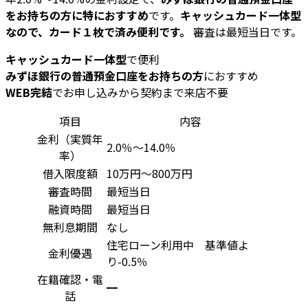
をお持ちの方に特におすすめ
です。
キャッシュカード一体型
なので、カード１枚で済み便利です。
審査は最短当日です。
キャッシュカード一体型
で便利
みずほ銀行の普通預金口座をお持ちの方
におすすめ
WEB完結
でお申し込みから契約まで来店不要
項目
内容
金利（実質年
2.0％～14.0％
率）
借入限度額
10万円～800万円
審査時間
最短当日
融資時間
最短当日
無利息期間
なし
住宅ローン利用中 基準値よ
金利優遇
り-0.5％
在籍確認・電
━
話