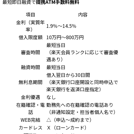
最短即日融資で
提携ATM手数料無料
項目
内容
金利（実質年
1.9％～14.5％
率）
借入限度額
10万円〜800万円
最短当日
審査時間
（楽天会員ランクに応じて審査優
遇あり）
融資時間
最短当日
借入翌日から30日間
無利息期間
（楽天銀行口座開設と同時申込で
楽天銀行を返済口座指定）
金利優遇
なし
在籍確認・電
勤務先への在籍確認の電話あり
話
（非通知設定・担当者個人名で）
WEB完結
△（申込～成約まで）
カードレス
Ｘ（ローンカード）