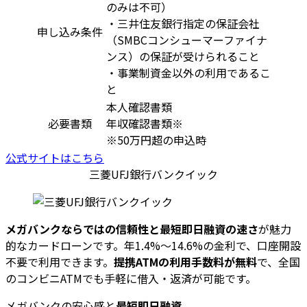
のみは不可）
・三井住友銀行指定の保証会社
申し込み条件
（SMBCコンシューマーファイナ
ンス）の保証が受けられること
・事業制資金以外の利用であるこ
と
本人確認書類
必要書類
年収確認書類※
※50万円超の申込時
公式サイトはこちら
三菱UFJ銀行バンクイック
メガバンクならではの信頼性と最短即日融資の速さ
が魅力
的なカードローンです。年1.4%～14.6%の金利で、口座開設
不要で利用できます。
提携ATMの利用手数料が無料
で、全国
のコンビニATMでも手軽に借入・返済が可能です。
メガバンクの安心感と
最短即日融資