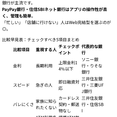
銀行が主流です。
PayPay銀行・住信SBIネット銀行はアプリの操作性が高
く、管理も簡単
。
「忙しい」「店舗に行けない」人はWeb完結型を選ぶのが
◎。
比較早見表：チェックすべき5項目まとめ
チェックポ
代表的な銀
比較項目
重視する人
イント
行
ソニー銀
上限金利1
金利
長期利用
行・りそな
4％以下
銀行
三井住友銀
即日融資対
スピード
急ぎの人
行・三菱UF
応
J銀行
カードレス
三井住友銀
家族に知ら
バレにくさ
契約・郵送
行・住信SB
れたくない
物なし
I