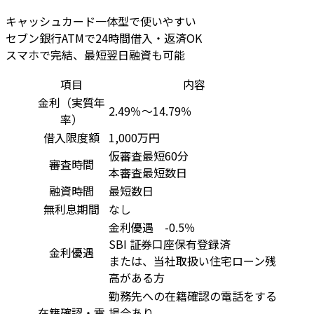
キャッシュカード一体型で使いやすい
セブン銀行ATMで24時間借入・返済OK
スマホで完結、最短翌日融資も可能
項目
内容
金利（実質年
2.49％～14.79％
率）
借入限度額
1,000万円
仮審査最短60分
審査時間
本審査最短数日
融資時間
最短数日
無利息期間
なし
金利優遇 -0.5％
SBI 証券口座保有登録済
金利優遇
または、当社取扱い住宅ローン残
高がある方
勤務先への在籍確認の電話をする
在籍確認・電
場合あり