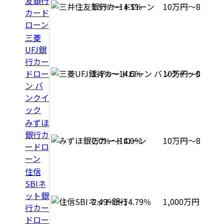
友銀行
1.5％～14.5％
10万円～800万
カード
ローン
三菱
UFJ銀
行カー
ドロー
1.4％～14.6％
10万円～800万
ン バ
ンクイ
ック
みずほ
銀行カ
2.0％～14.0％
10万円～800万
ードロ
ーン
住信
SBIネ
ット銀
2.49％～14.79％
1,000万円
行カー
ドロー