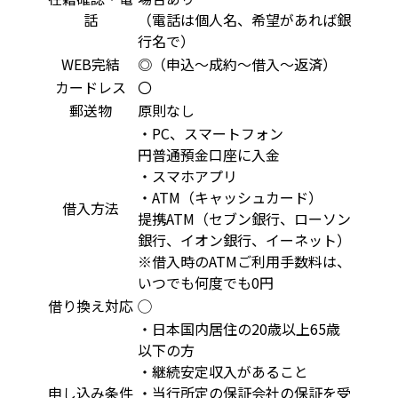
話
（電話は個人名、希望があれば銀
行名で）
WEB完結
◎（申込～成約～借入～返済）
カードレス
〇
郵送物
原則なし
・PC、スマートフォン
円普通預金口座に入金
・スマホアプリ
・ATM（キャッシュカード）
借入方法
提携ATM（セブン銀行、ローソン
銀行、イオン銀行、イーネット）
※借入時のATMご利用手数料は、
いつでも何度でも0円
借り換え対応
◯
・日本国内居住の20歳以上65歳
以下の方
・継続安定収入があること
申し込み条件
・当行所定の保証会社の保証を受