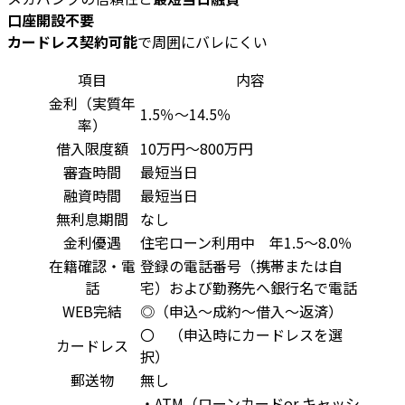
口座開設不要
カードレス契約可能
で周囲にバレにくい
項目
内容
金利（実質年
1.5％～14.5％
率）
借入限度額
10万円～800万円
審査時間
最短当日
融資時間
最短当日
無利息期間
なし
金利優遇
住宅ローン利用中 年1.5〜8.0％
在籍確認・電
登録の電話番号（携帯または自
話
宅）および勤務先へ銀行名で電話
WEB完結
◎（申込～成約～借入～返済）
〇 （申込時にカードレスを選
カードレス
択）
郵送物
無し
・ATM（ローンカードor キャッシ