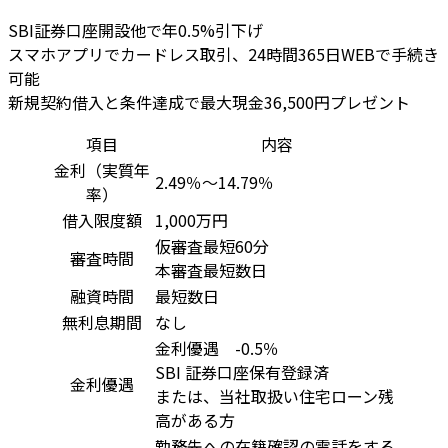
SBI証券口座開設他で年0.5%引下げ
スマホアプリでカードレス取引、24時間365日WEBで手続き
可能
新規契約借入と条件達成で最大現金36,500円プレゼント
項目
内容
金利（実質年
2.49％～14.79％
率）
借入限度額
1,000万円
仮審査最短60分
審査時間
本審査最短数日
融資時間
最短数日
無利息期間
なし
金利優遇 -0.5％
SBI 証券口座保有登録済
金利優遇
または、当社取扱い住宅ローン残
高がある方
勤務先への在籍確認の電話をする