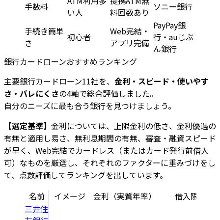
ATM利用多
提携ATM無
手数料
ソニー銀行
い人
料回数あり
PayPay銀
手続き簡単
Web完結・
初心者
行・auじぶ
さ
アプリ完備
ん銀行
銀行カードローンおすすめランキング
主要銀行カードローン11社を、
金利・スピード・使いやす
さ・バレにくさ
の4軸で総合評価しました。
自分のニーズに最も合う銀行を見つけましょう。
【選定基準】
金利については、上限金利の低さ、金利優遇の
有無と適用し易さ、無利息期間の有無、審査・融資スピード
が早く、Web完結でカードレス（またはカード発行前借入
可）なものを厳選し、それぞれのファクターに重みづけをし
て、点数評価してランキングを出しています。
名前
イメージ
金利（実質年率）
借入限度額
三井住