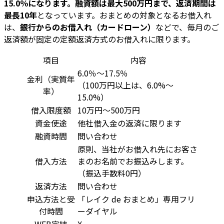
15.0％になります。融資額は最大500万円まで、返済期間は
最長10年
となっています。おまとめの対象となるお借入れ
は、
銀行からのお借入れ（カードローン）
などで、毎月のご
返済額が固定の定額返済方式のお借入れに限ります。
項目
内容
6.0％～17.5％
金利（実質年
（100万円以上は、6.0%～
率）
15.0%）
借入限度額
10万円～500万円
資金使途
他社借入金の返済に限ります
融資時間
問い合わせ
原則、当社がお借入れ先にお客さ
借入方法
まのお名前でお振込みします。
（振込手数料0円）
返済方法
問い合わせ
申込方法と受
「レイク de おまとめ」専用フリ
付時間
ーダイヤル
WEB完結
X