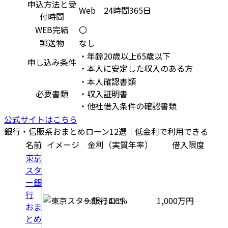
申込方法と受
Web 24時間365日
付時間
WEB完結
〇
郵送物
なし
・年齢20歳以上65歳以下
申し込み条件
・本人に安定した収入のある方
・本人確認書類
必要書類
・収入証明書
・他社借入条件の確認書類
公式サイトはこちら
銀行・信販系おまとめローン12選｜低金利で利用できる
名前
イメージ
金利（実質年率）
借入限度額
東京
スタ
ー銀
行
9.8～14.6％
1,000万円
おま
とめ