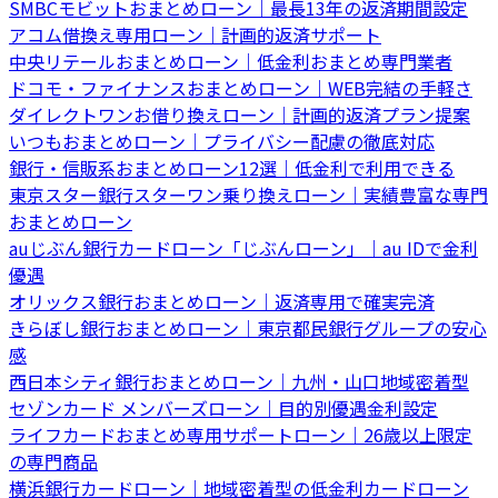
SMBCモビットおまとめローン｜最長13年の返済期間設定
アコム借換え専用ローン｜計画的返済サポート
中央リテールおまとめローン｜低金利おまとめ専門業者
ドコモ・ファイナンスおまとめローン｜WEB完結の手軽さ
ダイレクトワンお借り換えローン｜計画的返済プラン提案
いつもおまとめローン｜プライバシー配慮の徹底対応
銀行・信販系おまとめローン12選｜低金利で利用できる
東京スター銀行スターワン乗り換えローン｜実績豊富な専門
おまとめローン
auじぶん銀行カードローン「じぶんローン」｜au IDで金利
優遇
オリックス銀行おまとめローン｜返済専用で確実完済
きらぼし銀行おまとめローン｜東京都民銀行グループの安心
感
西日本シティ銀行おまとめローン｜九州・山口地域密着型
セゾンカード メンバーズローン｜目的別優遇金利設定
ライフカードおまとめ専用サポートローン｜26歳以上限定
の専門商品
横浜銀行カードローン｜地域密着型の低金利カードローン