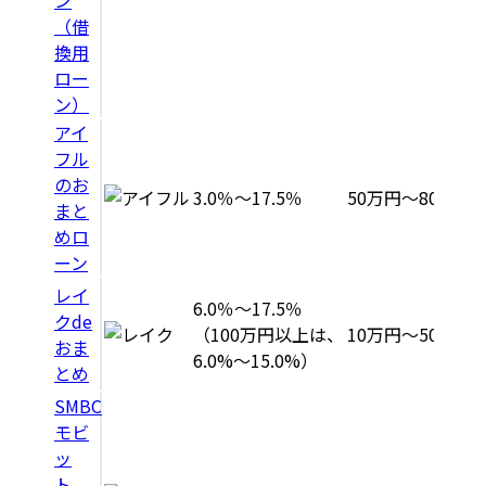
（借
換用
ロー
ン）
アイ
フル
のお
3.0％～17.5％
50万円～800万円
まと
めロ
ーン
レイ
6.0％～17.5％
クde
（100万円以上は、
10万円～500万円
おま
6.0%～15.0%）
とめ
SMBC
モビ
ッ
ト