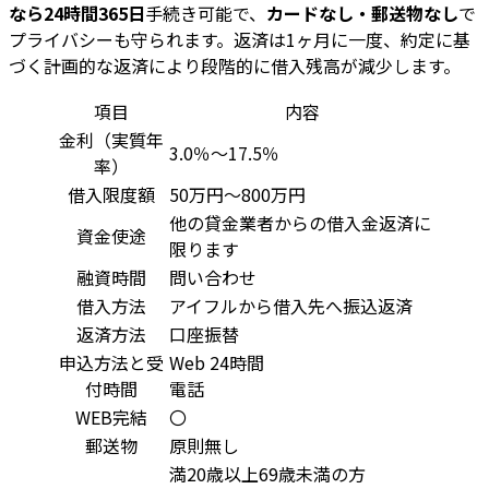
なら24時間365日
手続き可能で、
カードなし・郵送物なし
で
プライバシーも守られます。返済は1ヶ月に一度、約定に基
づく計画的な返済により段階的に借入残高が減少します。
項目
内容
金利（実質年
3.0％～17.5％
率）
借入限度額
50万円～800万円
他の貸金業者からの借入金返済に
資金使途
限ります
融資時間
問い合わせ
借入方法
アイフルから借入先へ振込返済
返済方法
口座振替
申込方法と受
Web 24時間
付時間
電話
WEB完結
〇
郵送物
原則無し
満20歳以上69歳未満の方