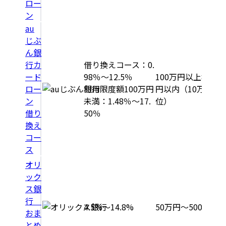
ロー
ン
au
じぶ
ん銀
行カ
借り換えコース：0.
ード
98％～12.5％
100万円以上800万
ロー
利用限度額100万円
円以内（10万円単
ン
未満：1.48％～17.
位）
借り
50％
換え
コー
ス
オリ
ック
ス銀
行
4.5%～14.8%
50万円～500万円
おま
とめ