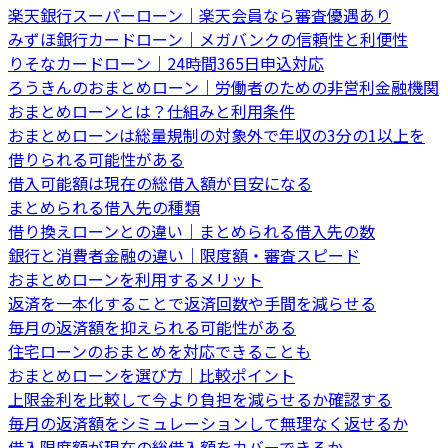
楽天銀行スーパーローン｜楽天会員なら審査優遇あり
みずほ銀行カードローン｜メガバンクの信頼性と利便性
りそなカードローン｜24時間365日申込対応
ろうきんのおまとめローン｜労働者のための非営利金融機関
おまとめローンとは？仕組みと利用条件
おまとめローンは総量規制の対象外で年収の3分の1以上を
借りられる可能性がある
借入可能額は現在の総借入額が目安になる
まとめられる借入先の種類
借り換えローンとの違い｜まとめられる借入先の数
銀行と消費者金融の違い｜限度額・審査スピード
おまとめローンを利用するメリット
返済を一本化することで返済回数や手間を減らせる
毎月の返済額を抑えられる可能性がある
住宅ローンのおまとめを対応できることも
おまとめローンを選び方｜比較ポイント
上限金利を比較して今より負担を減らせるか確認する
毎月の返済額をシミュレーションして無理なく返せるか
借入限度額が現在の総借入額をカバーできるか