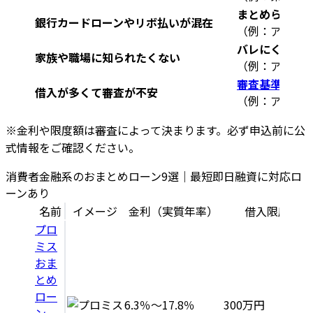
まとめられる
銀行カードローンやリボ払いが混在
（例：アイフ
バレにくさ重視
家族や職場に知られたくない
（例：アイフ
審査基準を確
借入が多くて審査が不安
（例：アコム
※金利や限度額は審査によって決まります。必ず申込前に公
式情報をご確認ください。
消費者金融系のおまとめローン9選｜最短即日融資に対応ロ
ーンあり
名前
イメージ
金利（実質年率）
借入限度額
プロ
ミス
おま
とめ
ロー
6.3％～17.8％
300万円
ン