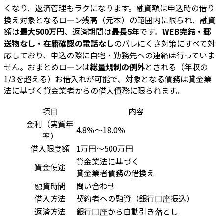
くなり、返済管理もラクになります。融資額は申込時の借り
換え対象となるローン残高（元本）の範囲内に限られ、融資
額は
最大500万円
、返済期間は
最長5年
です。
WEB完結・郵
送物なし・在籍確認の電話なし
のバレにくさ対策にすべて対
応しており、申込の際に自宅・勤務先への連絡は行っていま
せん。おまとめローンは
総量規制の例外
とされる（年収の
1/3を超える）お借入れが可能で、対象となる債務は貸金業
法に基づく貸金業者からの借入債務に限られます。
項目
内容
金利（実質年
4.8％〜18.0％
率）
借入限度額
1万円～500万円
貸金業法に基づく
資金使途
貸金業者債務の借換え
融資時間
問い合わせ
借入方法
契約者への融資（銀行口座振込）
返済方法
銀行口座から自動引き落とし