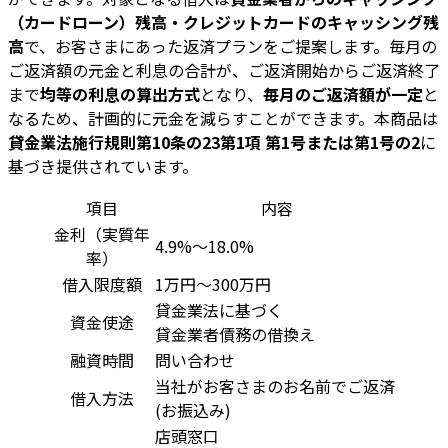
（カードローン）残高・クレジットカードのキャッシング残
高
で、お客さまにあった返済プランをご提案します。毎月の
ご返済額の元金と利息の合計が、ご返済開始からご返済終了
まで
均等の利息の算出方式
となり、
毎月のご返済額が一定
と
なるため、計画的に元金を減らすことができます。本商品は
貸金業法施行規則第10条の23第1項 第1号または第1号の2
に
基づき提供されています。
項目
内容
金利（実質年
4.9%～18.0%
率）
借入限度額
1万円～300万円
貸金業法に基づく
資金使途
貸金業者債務の借換え
融資時間
問い合わせ
当社がお客さまのお名前でご返済
借入方法
(お振込み)
店頭窓口