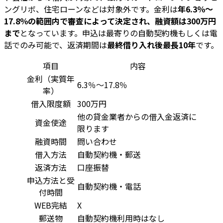
ングリボ、住宅ローンなどは対象外です。金利は
年6.3％～
17.8％の範囲内で審査によって決定され、融資額は300万円
まで
となっています。申込は最寄りの自動契約機もしくは電
話でのみ可能で、返済期間は
最終借り入れ後最長10年
です。
項目
内容
金利（実質年
6.3％～17.8％
率）
借入限度額
300万円
他の貸金業者からの借入金返済に
資金使途
限ります
融資時間
問い合わせ
借入方法
自動契約機・郵送
返済方法
口座振替
申込方法と受
自動契約機・電話
付時間
WEB完結
X
郵送物
自動契約機利用時はなし