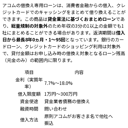
アコムの借換え専用ローンは、消費者金融からの借入、クレ
ジットカードでのキャッシングをまとめて借り換えることが
できます。この商品は
貸金業法に基づくおまとめローン
であ
り、
総量規制の対象外
のため年収の3分の1以上の金額でも1
社にまとめることができる場合があります。返済期間は
借入
日から最長8年0ヵ月・1～95回
となっています。銀行のカー
ドローン、クレジットカードのショッピング利用は対象外
で、貸付金額はお申し込み時の借換え対象となるローン残高
（元金のみ）の範囲内に限ります。
項目
内容
金利（実質年
7.7%～18.0%
率）
借入限度額
1万円～300万円
資金使途
貸金業者債務の借換え
融資時間
問い合わせ
原則アコムがお客さま名で他社へ
借入方法
振込