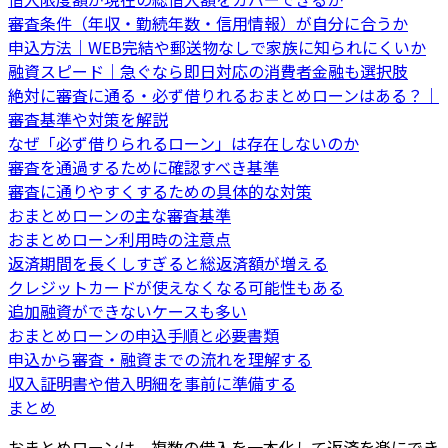
審査条件（年収・勤続年数・信用情報）が自分に合うか
申込方法｜WEB完結や郵送物なしで家族に知られにくいか
融資スピード｜急ぐなら即日対応の消費者金融も選択肢
絶対に審査に通る・必ず借りれるおまとめローンはある？｜
審査基準や対策を解説
なぜ「必ず借りられるローン」は存在しないのか
審査を通過するために確認すべき基準
審査に通りやすくするための具体的な対策
おまとめローンの主な審査基準
おまとめローン利用時の注意点
返済期間を長くしすぎると総返済額が増える
クレジットカードが使えなくなる可能性もある
追加融資ができないケースも多い
おまとめローンの申込手順と必要書類
申込から審査・融資までの流れを理解する
収入証明書や借入明細を事前に準備する
まとめ
おまとめローンは、複数の借入を一本化して返済を楽にでき