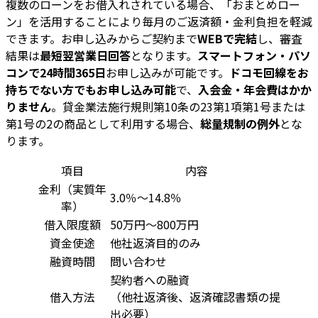
複数のローンをお借入れされている場合、「おまとめロー
ン」を活用することにより毎月のご返済額・金利負担を軽減
できます。お申し込みからご契約まで
WEBで完結
し、審査
結果は
最短翌営業日回答
となります。
スマートフォン・パソ
コンで24時間365日
お申し込みが可能です。
ドコモ回線をお
持ちでない方でもお申し込み可能
で、
入会金・年会費はかか
りません
。貸金業法施行規則第10条の23第1項第1号または
第1号の2の商品として利用する場合、
総量規制の例外
とな
ります。
項目
内容
金利（実質年
3.0％～14.8％
率）
借入限度額
50万円～800万円
資金使途
他社返済目的のみ
融資時間
問い合わせ
契約者への融資
借入方法
（他社返済後、返済確認書類の提
出必要）