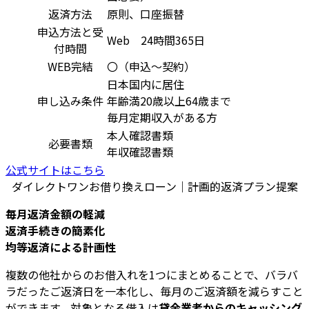
返済方法
原則、口座振替
申込方法と受
Web 24時間365日
付時間
WEB完結
〇（申込～契約）
日本国内に居住
申し込み条件
年齢満20歳以上64歳まで
毎月定期収入がある方
本人確認書類
必要書類
年収確認書類
公式サイトはこちら
ダイレクトワンお借り換えローン｜計画的返済プラン提案
毎月返済金額の軽減
返済手続きの簡素化
均等返済による計画性
複数の他社からのお借入れを1つにまとめることで、バラバ
ラだったご返済日を一本化し、毎月のご返済額を減らすこと
ができます。対象となる借入は
貸金業者からのキャッシング