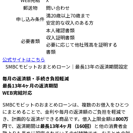
郵送物
問い合わせ
満20歳以上70歳まで
申し込み条件
安定的な収入のある方
本人確認書類
収入証明書類
必要書類
必要に応じて他社残高を証明する
書類
公式サイトはこちら
SMBCモビットおまとめローン｜最長13年の返済期間設定
毎月の返済額・手続き負担軽減
最長13年4ヶ月の返済期間
WEB完結対応
SMBCモビットのおまとめローンは、複数のお借入をひとつ
にまとめることで、金利や毎月の返済額のご負担を軽減で
き、計画的な返済ができる商品です。借入上限金額は
800万
円
で、返済期間は
最長13年4ヶ月（160回）
と他の消費者金
融よりも長めに設定されているのが特徴です。おまとめの対