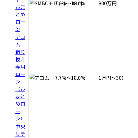
3.0%～18.0%
800万円
おま
とめ
ロー
ン
アコ
ム
借り
換え
専用
ロー
7.7%～18.0%
1万円～300万円
ン
（お
まと
めロ
ー
ン）
中央
リテ