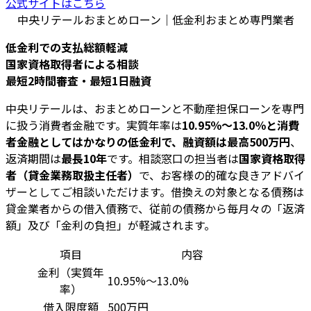
公式サイトはこちら
中央リテールおまとめローン｜低金利おまとめ専門業者
低金利での支払総額軽減
国家資格取得者による相談
最短2時間審査・最短1日融資
中央リテールは、おまとめローンと不動産担保ローンを専門
に扱う消費者金融です。実質年率は
10.95％～13.0％と消費
者金融としてはかなりの低金利で、融資額は最高500万円
、
返済期間は
最長10年
です。相談窓口の担当者は
国家資格取得
者（貸金業務取扱主任者）
で、お客様の的確な良きアドバイ
ザーとしてご相談いただけます。借換えの対象となる債務は
貸金業者からの借入債務で、従前の債務から毎月々の「返済
額」及び「金利の負担」が軽減されます。
項目
内容
金利（実質年
10.95%～13.0%
率）
借入限度額
500万円