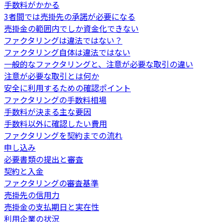
手数料がかかる
3者間では売掛先の承諾が必要になる
売掛金の範囲内でしか資金化できない
ファクタリングは違法ではない？
ファクタリング自体は違法ではない
一般的なファクタリングと、注意が必要な取引の違い
注意が必要な取引とは何か
安全に利用するための確認ポイント
ファクタリングの手数料相場
手数料が決まる主な要因
手数料以外に確認したい費用
ファクタリングを契約までの流れ
申し込み
必要書類の提出と審査
契約と入金
ファクタリングの審査基準
売掛先の信用力
売掛金の支払期日と実在性
利用企業の状況