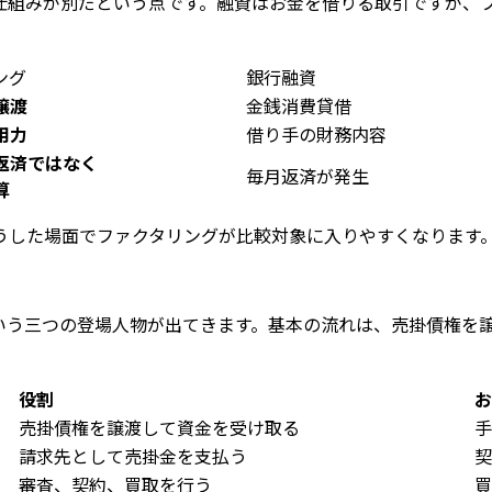
仕組みが別だという点です。融資はお金を借りる取引ですが、
ング
銀行融資
譲渡
金銭消費貸借
用力
借り手の財務内容
返済ではなく
毎月返済が発生
算
うした場面でファクタリングが比較対象に入りやすくなります
いう三つの登場人物が出てきます。基本の流れは、売掛債権を
役割
お
売掛債権を譲渡して資金を受け取る
手
請求先として売掛金を支払う
契
審査、契約、買取を行う
買