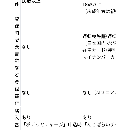
18歳以上
件
18歳以上
（未成年者は親権者の
登
録
時
運転免許証/運転経歴
必
（日本国内で発行され
要
なし
在留カード/特別永住
書
マイナンバーカード
類
な
ど
登
録
なし
なし（AIスコアによる
審
査
購
入
あり
あり
審
「ポチっとチャージ」申込時
「あとばらいチャージ