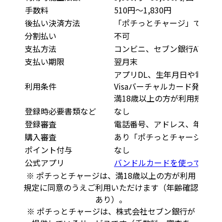
手数料
510円〜1,830円
後払い決済方法
「ポチっとチャージ」でチャ
分割払い
不可
支払方法
コンビニ、セブン銀行ATM、
支払い期限
翌月末
アプリDL、生年月日や電話番
利用条件
Visaバーチャルカード発行、
満18歳以上の方が利用規定に
登録時必要書類など
なし
登録審査
電話番号、アドレス、年齢確
購入審査
あり「ポチっとチャージ」申
ポイント付与
なし
公式アプリ
バンドルカードを使ってみる
※ ポチっとチャージは、満18歳以上の方が利用
規定に同意のうえご利用いただけます（年齢確認
あり）。
※ ポチっとチャージは、株式会社セブン銀行が