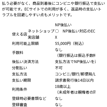
払う必要がなく、商品到着後にコンビニや銀行振込で支払い
が可能です。ECサイトでの利用が多く、返品時の支払いト
ラブルを回避しやすい点もメリットです。
NP後払い
ネットショップ
○ NP後払い対応のECサイト
使える店
実店舗
X
利用可能上限額
55,000円（税込）
なし
手数料
（銀行振込は振込手数料）
後払い決済方法
支払方法でNP後払いを選択
分割払い
不可
支払方法
コンビニ/銀行/郵便局/LINE Pa
支払い期限
請求書発行後14日以内
18歳以上
利用条件
（未成年者は親権者の同意）
登録時必要書類など
なし
登録審査
なし