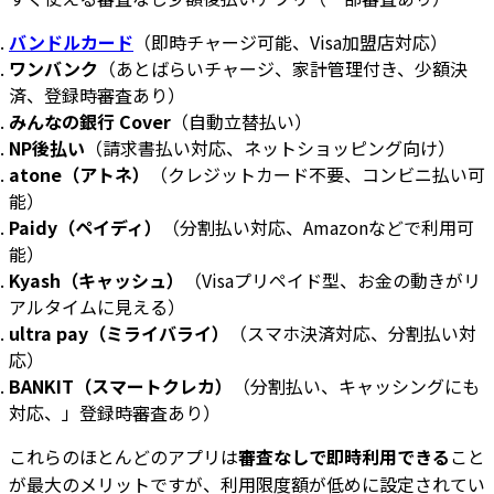
バンドルカード
（即時チャージ可能、Visa加盟店対応）
ワンバンク
（あとばらいチャージ、家計管理付き、少額決
済、登録時審査あり）
みんなの銀行 Cover
（自動立替払い）
NP後払い
（請求書払い対応、ネットショッピング向け）
atone（アトネ）
（クレジットカード不要、コンビニ払い可
能）
Paidy（ペイディ）
（分割払い対応、Amazonなどで利用可
能）
Kyash（キャッシュ）
（Visaプリペイド型、お金の動きがリ
アルタイムに見える）
ultra pay（ミライバライ）
（スマホ決済対応、分割払い対
応）
BANKIT（スマートクレカ）
（分割払い、キャッシングにも
対応、」登録時審査あり）
これらのほとんどのアプリは
審査なしで即時利用できる
こと
が最大のメリットですが、利用限度額が低めに設定されてい