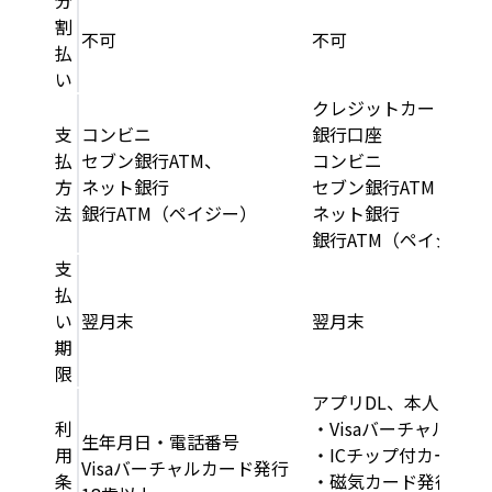
割
不可
不可
払
い
クレジットカード
支
コンビニ
銀行口座
払
セブン銀行ATM、
コンビニ
方
ネット銀行
セブン銀行ATM
法
銀行ATM（ペイジー）
ネット銀行
銀行ATM（ペイジー）
支
払
い
翌月末
翌月末
期
限
アプリDL、本人確認
利
・Visaバーチャルカー
生年月日・電話番号
用
・ICチップ付カード
Visaバーチャルカード発行
条
・磁気カード発行