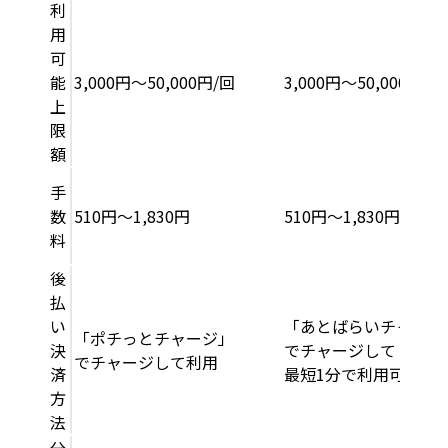
利
用
可
能
3,000円〜50,000円/回
3,000円〜50,000円/回
上
限
額
手
数
510円〜1,830円
510円〜1,830円
料
後
払
い
「あとばらいチャージ
「ポチっとチャージ」
決
でチャージして
でチャージして利用
済
最短1分で利用可能
方
法
分