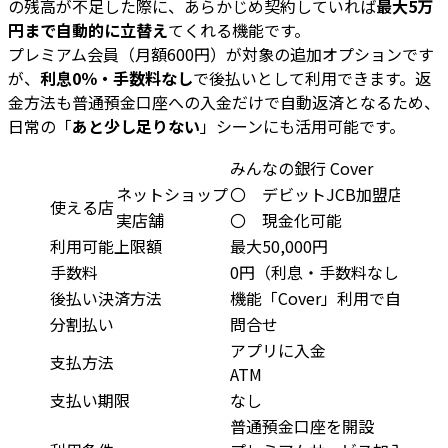
の残高が不足した際に、あらかじめ契約していれば
最大5万
円まで自動的に立替え
てくれる機能です。
プレミアム会員（月額600円）が対象の追加オプションです
が、
利息0％・手数料なし
で後払いとして利用できます。返
金方法も普通預金口座への入金だけで自動返済となるため、
日常の「
あと少し足りない
」シーンにも活用可能です。
みんなの銀行 Cover
ネットショップ
〇 デビットJCB加盟店
使える店
実店舗
〇 現金化可能
利用可能上限額
最大50,000円
手数料
0円（利息・手数料なし）
後払い決済方法
機能「Cover」利用で自動立
分割払い
問合せ
アプリに入金
支払方法
ATM
支払い期限
なし
普通預金口座を開設