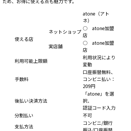
ため、お得に使える点も魅力です。
atone（アト
ネ）
○ atone加盟
ネットショップ
店
使える店
○ atone加盟
実店舗
店
利用状況により
利用可能上限額
変動
口座振替無料、
手数料
コンビニ払い：
209円
「atone」を選
後払い決済方法
択、
認証コード入力
分割払い
不可
コンビニ/銀行
支払方法
振込/口座振替