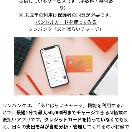
提供しているサービスです（手数料・審査あ
り）。
※ 未成年の利用は保護者の同意が必要です。
バンドルカードを使ってみる
ワンバンク「あとばらいチャージ」
ワンバンクは、「あとばらいチャージ」機能を利用するこ
とで、
最短1分で最大50,000円までチャージ
できるAI搭載の
後払いアプリです。
クレジットカードを持っていなくても
使
え、日々の
支出をAIが自動分析・管理
してくれるのが特徴で