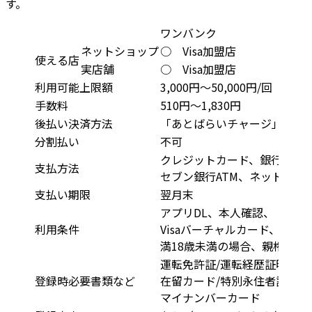
す。
ワンバンク
ネットショップ
○ Visa加盟店
使える店
実店舗
○ Visa加盟店
利用可能上限額
3,000円〜50,000円/回
手数料
510円〜1,830円
後払い決済方法
「あとばらいチャージ」でチ
分割払い
不可
クレジットカード、銀行口座
支払方法
セブン銀行ATM、ネット銀行
支払い期限
翌月末
アプリDL、本人確認、
利用条件
Visaバーチャルカード、IC
満18歳未満の場合、親権者の
運転免許証/運転経歴証明書
登録時必要書類など
在留カード/特別永住者証明書
マイナンバーカード