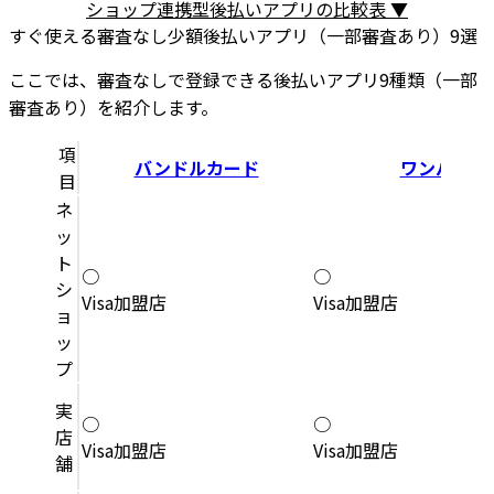
ショップ連携型後払いアプリの比較表 ▼
すぐ使える審査なし少額後払いアプリ（一部審査あり）9選
ここでは、審査なしで登録できる後払いアプリ9種類（一部
審査あり）を紹介します。
項
バンドルカード
ワンバンク
目
ネ
ッ
ト
○
○
シ
Visa加盟店
Visa加盟店
ョ
ッ
プ
実
○
○
店
Visa加盟店
Visa加盟店
舗