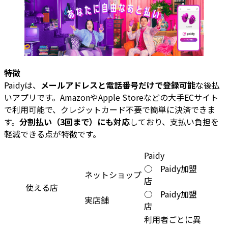
特徴
Paidyは、
メールアドレスと電話番号だけで登録可能
な後払
いアプリです。AmazonやApple Storeなどの大手ECサイト
で利用可能で、クレジットカード不要で簡単に決済できま
す。
分割払い（3回まで）にも対応
しており、支払い負担を
軽減できる点が特徴です。
Paidy
○ Paidy加盟
ネットショップ
店
使える店
○ Paidy加盟
実店舗
店
利用者ごとに異