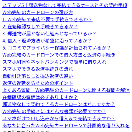
ステップ5｜郵送物なしで完結できるケースとその契約手順
Web完結のカードローンの選び方
1. Web完結で来店不要で手続きできるか？
2. 在籍確認なしで手続きできるか？
3. 郵送物が届かない仕組みとなっているか？
4. 借入・返済方法が希望に沿っているか？
5. 口コミでプライバシー保護が評価されているか？
Web完結のカードローンでの借入方法と返済の手続き
スマホATMやネットバンキングで簡単に借り入れ
スマホでできる返済手続きの流れ
自動引き落としと振込返済の違い
返済の遅延を防ぐためのポイント
よくある質問｜Web完結のカードローンに関する疑問を解消
在籍確認の電話は必ずありますか？
郵送物なしで契約できるカードローンはどこですか？
Web完結の手続きにはどんな書類が必要ですか？
スマホだけで申し込みから借入まで完結できますか？
あなたに合ったWeb完結カードローンで計画的な借り入れを