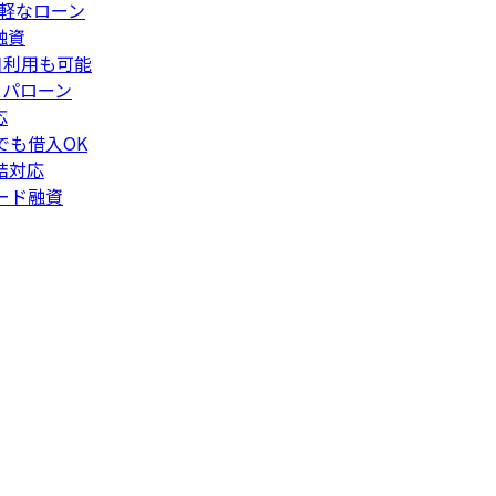
手軽なローン
融資
日利用も可能
スパローン
応
でも借入OK
結対応
ード融資