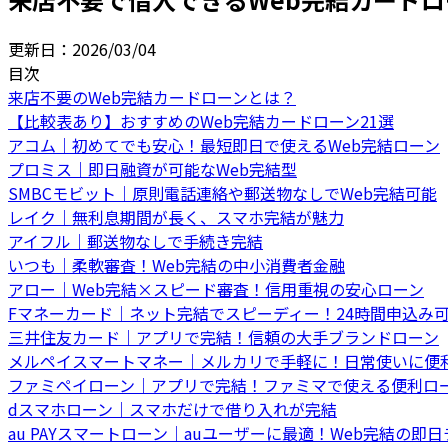
更新日：
2026/03/04
目次
来店不要のWeb完結カードローンとは？
【比較表あり】おすすめのWeb完結カードローン21選
アコム｜初めてでも安心！最短即日で使えるWeb完結ローン
プロミス｜即日融資が可能なWeb完結型
SMBCモビット｜原則電話連絡や郵送物なしでWeb完結可能
レイク｜無利息期間が長く、スマホ完結が魅力
アイフル｜郵送物なしで手続き完結
いつも｜柔軟審査！Web完結の中小消費者金融
アロー｜Web完結×スピード審査！信用重視の安心ローン
Fマネーカード｜ネット完結でスピーディー！24時間申込み
三井住友カード｜アプリで完結！信頼の大手ブランドローン
メルペイスマートマネー｜メルカリで手軽に！日常使いに便
ファミペイローン｜アプリで完結！ファミマで使える便利ロ
dスマホローン｜スマホだけで借り入れが完結
au PAYスマートローン｜auユーザーに最適！Web完結の即