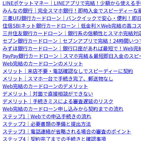
LINEポケットマネー｜LINEアプリで完結！少額から使える
みんなの銀行｜完全スマホ銀行！即時入金でスピーディーな
三菱UFJ銀行カードローン｜バンクイックで安心・便利！即
住信SBIネット銀行カードローン｜低金利×Web完結の高コ
三井住友銀行カードローン｜銀行系の信頼性とスマホ完結対
セブン銀行カードローン｜セブンアプリで完結！24時間いつ
みずほ銀行カードローン｜銀行口座があれば最短で！Web完
PayPay銀行カードローン｜スマホ完結＆最短即日入金のスピ
Web完結のカードローンのメリット
メリット｜来店不要・電話確認なしでスピーディーに契約
メリット｜スマホ一台で手続き完了、郵送物なし
Web完結のカードローンのデメリット
デメリット｜対面で直接相談ができない
デメリット｜手続きミスによる審査遅延のリスク
Web完結のカードローン申し込みから契約までの流れ
ステップ1｜Webでの申込手続きの流れ
ステップ2｜必要書類の準備と提出方法
ステップ3｜電話連絡が省略される場合の審査のポイント
ステップ4｜契約完了までの手続きと確認事項