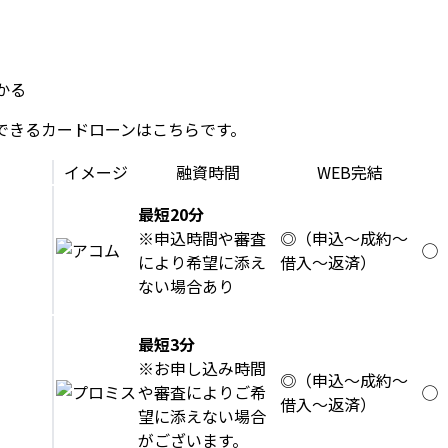
かる
できるカードローンはこちらです。
イメージ
融資時間
WEB完結
最短20分
※申込時間や審査
◎（申込～成約～
◯
により希望に添え
借入～返済）
ない場合あり
最短3分
※お申し込み時間
◎（申込～成約～
や審査によりご希
◯
借入～返済）
望に添えない場合
がございます。