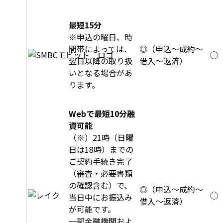
最短15分
※申込の曜日、時
間帯によっては、
◎（申込～成約～
◯
翌日以降の取り扱
借入～返済）
いとなる場合があ
ります。
Webで最短10分融
資可能
（※）21時（日曜
日は18時）までの
ご契約手続き完了
（審査・必要書類
の確認含む）で、
◎（申込～成約～
◯
当日中にお振込み
借入～返済）
が可能です。
一部金融機関およ