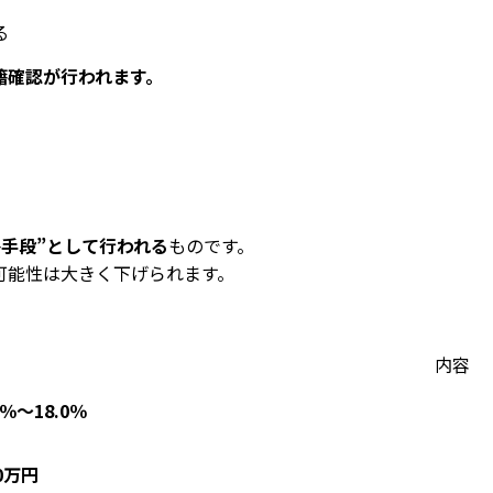
る
籍確認が行われます。
手段”として行われる
ものです。
可能性は大きく下げられます。
内容
5％～18.0％
0万円