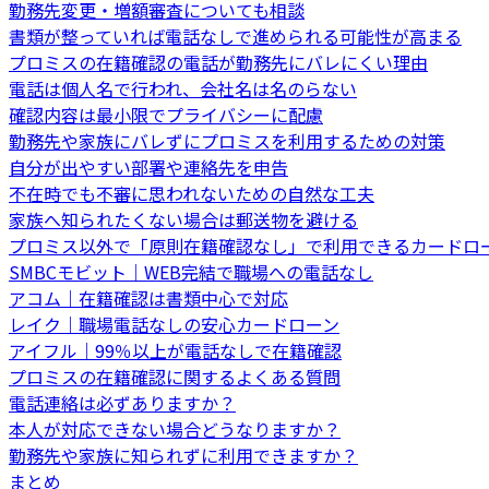
勤務先変更・増額審査についても相談
書類が整っていれば電話なしで進められる可能性が高まる
プロミスの在籍確認の電話が勤務先にバレにくい理由
電話は個人名で行われ、会社名は名のらない
確認内容は最小限でプライバシーに配慮
勤務先や家族にバレずにプロミスを利用するための対策
自分が出やすい部署や連絡先を申告
不在時でも不審に思われないための自然な工夫
家族へ知られたくない場合は郵送物を避ける
プロミス以外で「原則在籍確認なし」で利用できるカードロ
SMBCモビット｜WEB完結で職場への電話なし
アコム｜在籍確認は書類中心で対応
レイク｜職場電話なしの安心カードローン
アイフル｜99％以上が電話なしで在籍確認
プロミスの在籍確認に関するよくある質問
電話連絡は必ずありますか？
本人が対応できない場合どうなりますか？
勤務先や家族に知られずに利用できますか？
まとめ