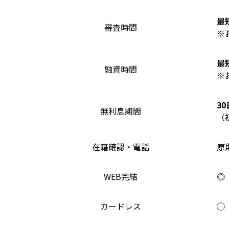
最
審査時間
※
最
融資時間
※
3
無利息期間
（
在籍確認・電話
原
WEB完結
◎
カードレス
◯