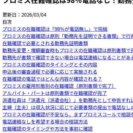
更新日：
2026/03/04
目次
プロミスの在籍確認は「98％が電話無し」で完結
プロミスの在籍確認は原則「勤務先を証明できる書類」で行
在籍確認で必要とされる勤務先証明書類
勤務先変更・増額審査時もプロミスの在籍確認は原則書類で
勤務先が書類で確認できない場合は電話連絡になることがあ
プロミスの在籍確認のタイミングとその内容
申込後の審査過程で必要に応じて実施される
在籍確認の電話ではどんな内容が確認される？
プロミスの雇用形態別の在籍確認（原則書類で完了）
アルバイト・パートは原則書類で在籍確認が完了
派遣社員は「派遣元（派遣会社）」を勤務先として申告すれ
主婦（主夫）は収入状況に応じて必要書類の提出で電話なし
プロミスの在籍確認が不安なら、まずプロミスコールで相談
電話連絡なしを希望する場合の相談方法
在籍確認のタイミングや方法を事前に確認