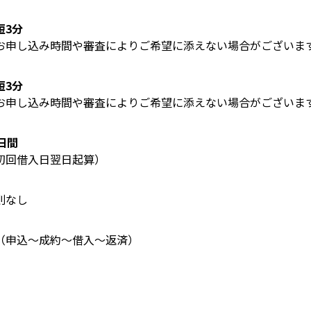
短3分
お申し込み時間や審査によりご希望に添えない場合がございま
短3分
お申し込み時間や審査によりご希望に添えない場合がございま
0日間
初回借入日翌日起算）
則なし
（申込～成約～借入～返済）