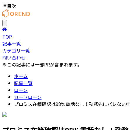
目次
TOP
記事一覧
カテゴリ一覧
問い合わせ
※この記事には一部PRが含まれます。
ホーム
記事一覧
ローン
カードローン
プロミス在籍確認は98％電話なし！勤務先にバレない
プロミス在籍確認は98％電話なし！勤