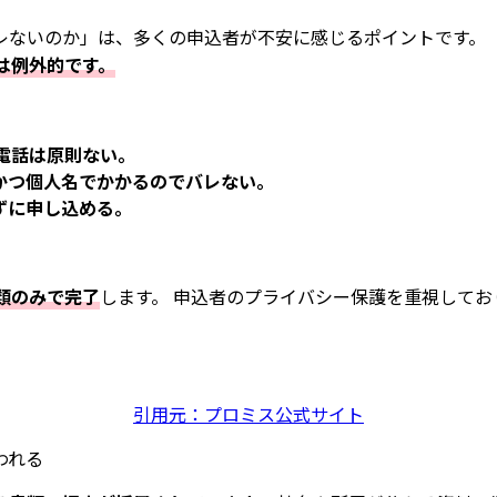
レないのか」は、多くの申込者が不安に感じるポイントです。
は例外的です。
電話は原則ない。
かつ個人名でかかるのでバレない。
ずに申し込める。
類のみで完了
します。 申込者のプライバシー保護を重視して
。
引用元：プロミス公式サイト
われる